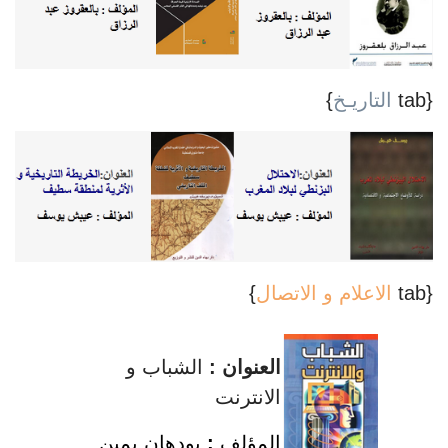
{tab
التاريـخ
}
{tab
الاعلام و الاتصال
}
العنوان :
الشباب و
الانترنت
المؤلف
:
بودهان يمين