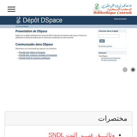
ختر لغتك
مختصرات
وثائـــق عبـــر النت SNDL