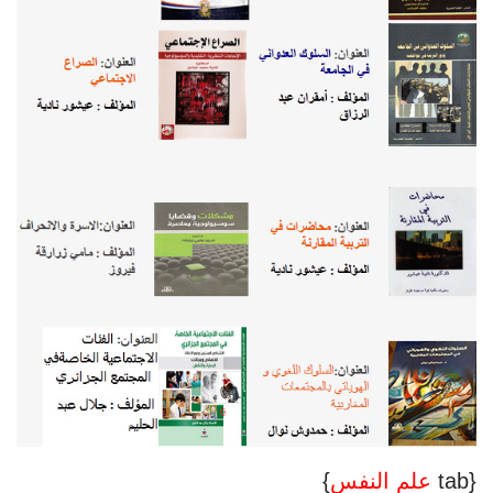
{tab
علم النفس
}