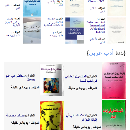
{tab
أدب عربي
}