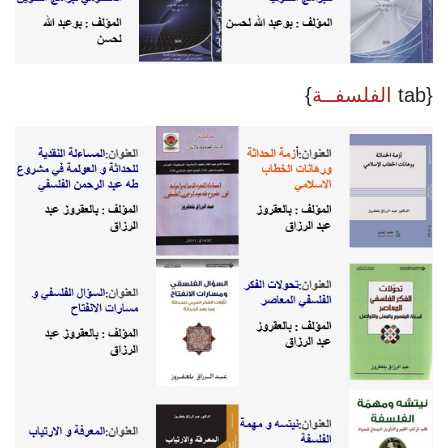
{tab
الفلسفــة
}