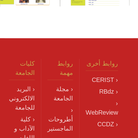
روابط أخرى
روابط
كليات
مهمة
الجامعة
‹ CERIST
‹ مجلة
‹ البريد
‹ RBdz
الجامعة
الالكتروني
‹
للجامعة
‹
WebReview
أطروحات
‹ كلية
‹ CCDZ
الماجستير
الآداب و
اللغات