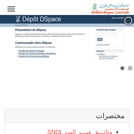
ختر لغتك
مختصرات
وثائـــق عبـــر النت SNDL